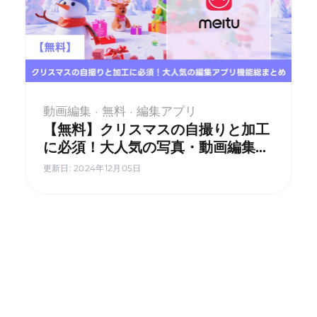
動画編集 · 無料 · 編集アプリ
【無料】クリスマスの自撮りと加工
に必須！大人気の写真・動画編集ア
プリ機能まとめ
更新日
:
2024年12月05日