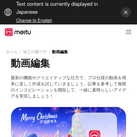
Text content is currently displayed in
Japanese
Change to English
ホーム
/
加工の裏ワザ
/
動画編集
動画編集
最新の機能やクリエイティブな仕方で、プロ仕様の動画を簡
単に楽しく作成を試していきましょう。記事を参考して無限
のインスピレーションを開拓して、一緒に素晴らしいアイデ
アを実現しましょう！