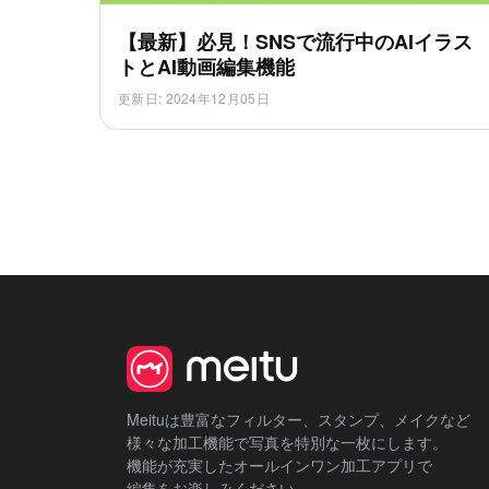
【最新】必見！SNSで流行中のAIイラス
トとAI動画編集機能
更新日
:
2024年12月05日
Meituは豊富なフィルター、スタンプ、メイクなど
様々な加工機能で写真を特別な一枚にします。
機能が充実したオールインワン加工アプリで
編集をお楽しみください