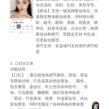
包含浅棕、深棕、红棕、黑色等等。
【眼妆】支持一键选择眼妆组合，快
速预览整体眼妆效果。同时细分眼
影、睫毛、眼线、美瞳、双眼皮、眼
神光、卧蚕等选项，点击分类，精调
眼妆结构细节。双眼皮支持 AI生成，
完美贴合眼型。
调节支持：各选项均支持滑杆调节程
度
3. 口红&立体
功能说明：
【口红】：通过精准地调节颜色、质地、晕染
等唇妆结构，打造逼真自然的唇妆。「颜色」
包含番茄、鎏金红、吃土色等多种色号；「质
地」可选雾面、嘟嘟唇、细闪等多种效果；
「晕染」可选厚涂、咬唇、外溢晕染等，优化
原有唇形。同时也预设了各种风格的整体唇