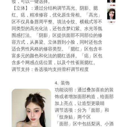
妆，可以一键选择。
【立体】：通过分结构调节高光、阴影、腮
红、痣，精准修容，优化原生骨相。「高光」
区不仅具备唇周平整、填法令纹、横截式等不
同类型的高光化法，还包含梦幻紫、水光等氛
围感打法。「阴影」区提供面部不同部位的修
容方式，从鼻梁、立体唇到小脸，同时还包含
适合男性风格的修容类型。「腮红」区包含丰
富多元的颜色和化法的腮红选择。「痣」区包
含多个网感点痣位置，以及个性雀斑腮红。
调节支持：各选项均支持滑杆调节程度
4. 装饰
功能说明：通过叠加喜欢的装
饰或者增加面部构造，给面部
加上亮点，让造型更吸睛
调节选项：分为「面部」和
「纹身贴」两个区
「面部」区中包括梨涡、小酒