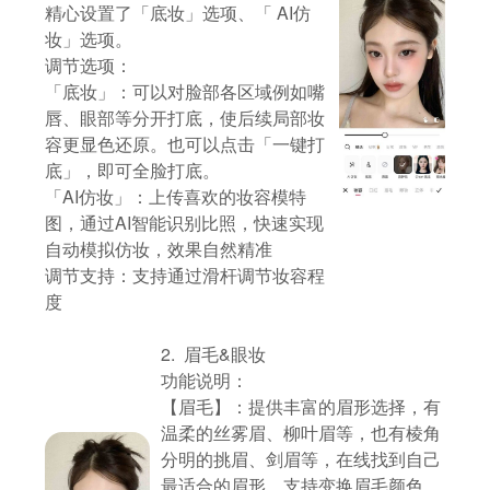
精心设置了「底妆」选项、「 AI仿
妆」选项。
调节选项：
「底妆」：可以对脸部各区域例如嘴
唇、眼部等分开打底，使后续局部妆
容更显色还原。也可以点击「一键打
底」，即可全脸打底。
「AI仿妆」：上传喜欢的妆容模特
图，通过AI智能识别比照，快速实现
自动模拟仿妆，效果自然精准
调节支持：支持通过滑杆调节妆容程
度
2. 眉毛&眼妆
功能说明：
【眉毛】：提供丰富的眉形选择，有
温柔的丝雾眉、柳叶眉等，也有棱角
分明的挑眉、剑眉等，在线找到自己
最适合的眉形。支持变换眉毛颜色，