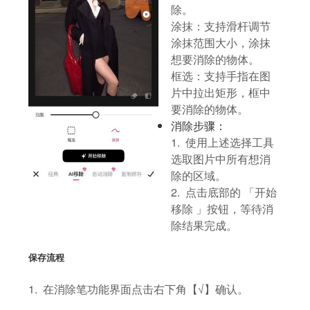
除。
涂抹：支持滑杆调节
涂抹范围大小，涂抹
想要消除的物体。
框选：支持手指在图
片中拉出矩形，框中
要消除的物体。
消除步骤：
1. 使用上述选择工具
选取图片中所有想消
除的区域。
2. 点击底部的 「开始
移除 」按钮，等待消
除结果完成。
保存流程
1. 在消除笔功能界面点击右下角【√】确认。