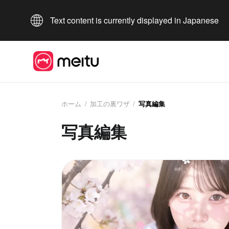
Text content is currently displayed in Japanese
ホーム
/
加工の裏ワザ
/
写真編集
写真編集