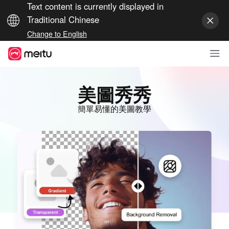
Text content is currently displayed in
Traditional Chinese
Change to English
美圖秀秀
簡單易懂的美圖教學